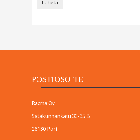
Lähetä
POSTIOSOITE
Racma Oy
Satakunnankatu 33-35 B
28130 Pori