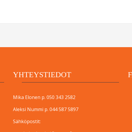
YHTEYSTIEDOT
Mika Elonen p. 050 343 2582
Aleksi Nummi p. 044 587 5897
Sähköpostit: