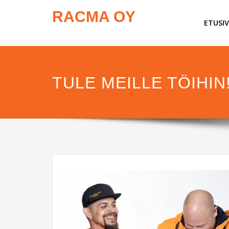
RACMA OY
ETUSI
TULE MEILLE TÖIHIN