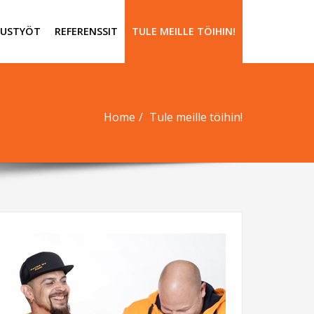
ITUSTYÖT
REFERENSSIT
TULE MEILLE TÖIHIN!
Home
Tule meille töihin!